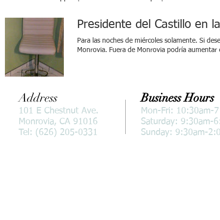
Presidente del Castillo en l
Para las noches de miércoles solamente. Si dese
Monrovia. Fuera de Monrovia podría aumentar e
Address
Business Hours
101 E Chestnut Ave.
Mon-Fri: 10:30am-
Monrovia, CA 91016
Saturday: 9:30am-
Tel: (626) 205-0331
Sunday: 9:30am-2: