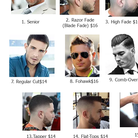
2. Razor Fade
1. Senior
3. High Fade $1
(Blade Fade) $16
9. Comb-Over
8. Fohawk$16
7. Regular Cut$14
1
13.Tapper $14
14. Flat-Tops $14